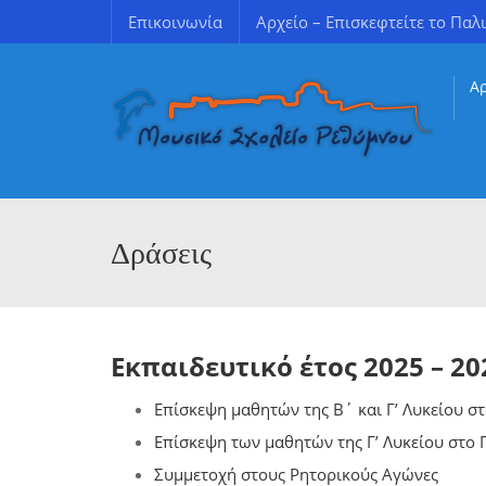
Επικοινωνία
Αρχείο – Επισκεφτείτε το Παλι
Α
Εκθέσεις Εσωτερικής/Εξωτερικής Αξιολόγησης
Χρήσιμοι σύνδεσμοι για γονείς & κηδεμόνες
Δράσεις
Εκπαιδευτικό έτος 2025 – 20
Επίσκεψη μαθητών της Β΄ και Γ’ Λυκείου σ
Επίσκεψη των μαθητών της Γ’ Λυκείου στο
Συμμετοχή στους Ρητορικούς Αγώνες