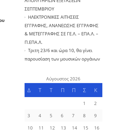
ΑΠΟΛΥΤΗΡΙΩΝ ΕΞΕΤΑΣΕΩΝ
ΣΕΠΤΕΜΒΡΙΟΥ
ΗΛΕΚΤΡΟΝΙΚΕΣ ΑΙΤΗΣΕΙΣ
ου
ΕΓΓΡΑΦΗΣ, ΑΝΑΝΕΩΣΗΣ ΕΓΓΡΑΦΗΣ
& ΜΕΤΕΓΓΡΑΦΗΣ ΣΕ ΓΕ.Λ. – ΕΠΑ.Λ. –
Π.ΕΠΑ.Λ.
Tριτη 23/6 και ώρα 10, θα γίνει
παρουσίαση των μουσικών οργάνων
Αύγουστος 2026
Δ
Τ
Τ
Π
Π
Σ
Κ
1
2
3
4
5
6
7
8
9
10
11
12
13
14
15
16