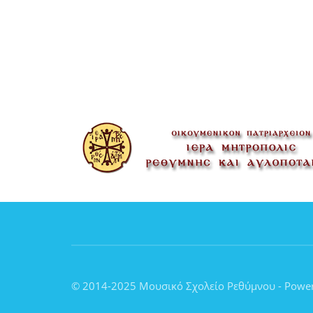
© 2014-2025 Μουσικό Σχολείο Ρεθύμνου - Powe