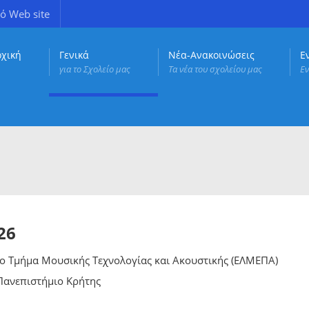
ό Web site
ρχική
Γενικά
Νέα-Ανακοινώσεις
Ε
για το Σχολείο μας
Τα νέα του σχολείου μας
Εν
26
το Τμήμα Μουσικής Τεχνολογίας και Ακουστικής (ΕΛΜΕΠΑ)
 Πανεπιστήμιο Κρήτης