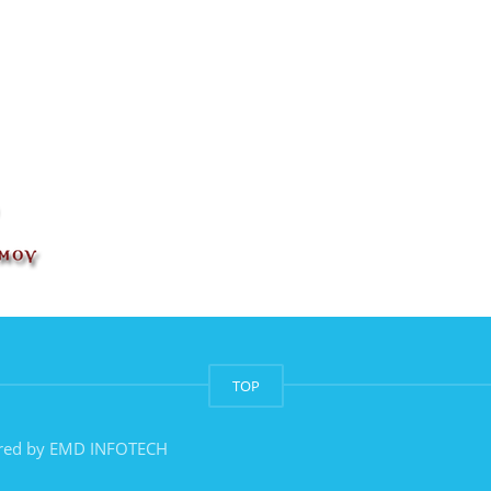
TOP
red by
EMD INFOTECH