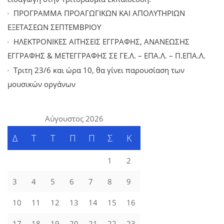
ΠΡΟΓΡΑΜΜΑ ΠΡΟΑΓΩΓΙΚΩΝ ΚΑΙ ΑΠΟΛΥΤΗΡΙΩΝ
ΕΞΕΤΑΣΕΩΝ ΣΕΠΤΕΜΒΡΙΟΥ
ΗΛΕΚΤΡΟΝΙΚΕΣ ΑΙΤΗΣΕΙΣ ΕΓΓΡΑΦΗΣ, ΑΝΑΝΕΩΣΗΣ
ΕΓΓΡΑΦΗΣ & ΜΕΤΕΓΓΡΑΦΗΣ ΣΕ ΓΕ.Λ. – ΕΠΑ.Λ. – Π.ΕΠΑ.Λ.
Tριτη 23/6 και ώρα 10, θα γίνει παρουσίαση των
μουσικών οργάνων
Αύγουστος 2026
Δ
Τ
Τ
Π
Π
Σ
Κ
1
2
3
4
5
6
7
8
9
10
11
12
13
14
15
16
17
18
19
20
21
22
23