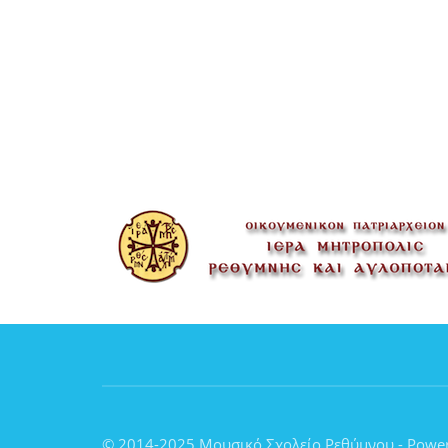
© 2014-2025 Μουσικό Σχολείο Ρεθύμνου - Powe