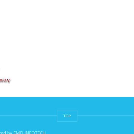
TOP
red by
EMD INFOTECH