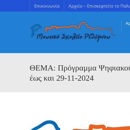
Επικοινωνία
Αρχείο – Επισκεφτείτε το Παλι
Α
Εκθέσεις Εσωτερικής/Εξωτερικής Αξιολόγησης
Χρήσιμοι σύνδεσμοι για γονείς & κηδεμόνες
ΘΕΜΑ: Πρόγραμμα Ψηφιακού 
έως και 29-11-2024