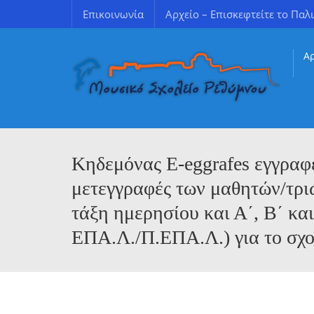
Επικοινωνία
Αρχείο – Επισκεφτείτε το Παλι
Α
Εκθέσεις Εσωτερικής/Εξωτερικής Αξιολόγησης
Χρήσιμοι σύνδεσμοι για γονείς & κηδεμόνες
Κηδεμόνας E-eggrafes εγγραφ
μετεγγραφές των μαθητών/τριώ
τάξη ημερησίου και Α΄, Β΄ και
ΕΠΑ.Λ./Π.ΕΠΑ.Λ.) για το σχο