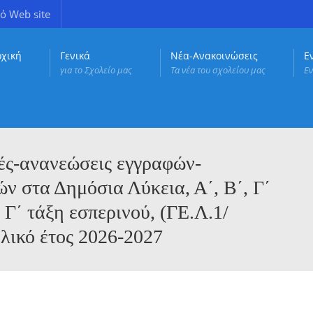
ό Web site
ρχική
Γενικά
Νέα-Ανακοινώσεις
Ε
για το Σχολείο μας
Τα νέα του σχολείου μας
Εν
ές-ανανεώσεις εγγραφών-
ν στα Δημόσια Λύκεια, Α΄, Β΄, Γ΄
 Γ΄ τάξη εσπερινού, (ΓΕ.Λ.1/
λικό έτος 2026-2027