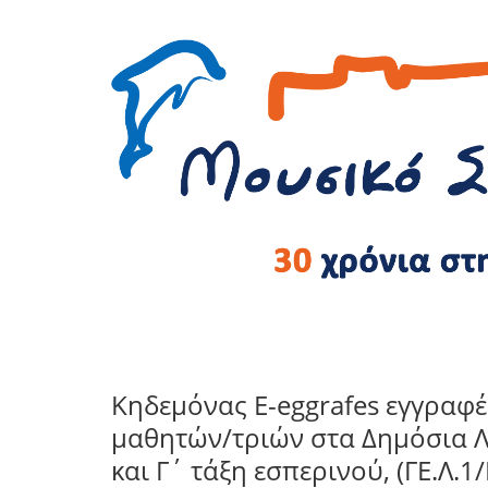
Κηδεμόνας E-eggrafes εγγραφ
μαθητών/τριών στα Δημόσια Λύκ
και Γ΄ τάξη εσπερινού, (ΓΕ.Λ.1