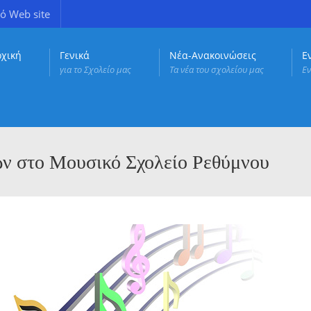
ό Web site
ρχική
Γενικά
Νέα-Ανακοινώσεις
Ε
για το Σχολείο μας
Τα νέα του σχολείου μας
Εν
ν στο Μουσικό Σχολείο Ρεθύμνου