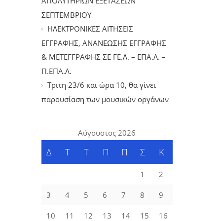
ΑΠΟΛΥΤΗΡΙΩΝ ΕΞΕΤΑΣΕΩΝ
ΣΕΠΤΕΜΒΡΙΟΥ
ΗΛΕΚΤΡΟΝΙΚΕΣ ΑΙΤΗΣΕΙΣ
ΕΓΓΡΑΦΗΣ, ΑΝΑΝΕΩΣΗΣ ΕΓΓΡΑΦΗΣ
& ΜΕΤΕΓΓΡΑΦΗΣ ΣΕ ΓΕ.Λ. – ΕΠΑ.Λ. –
Π.ΕΠΑ.Λ.
Tριτη 23/6 και ώρα 10, θα γίνει
παρουσίαση των μουσικών οργάνων
Αύγουστος 2026
Δ
Τ
Τ
Π
Π
Σ
Κ
1
2
3
4
5
6
7
8
9
10
11
12
13
14
15
16