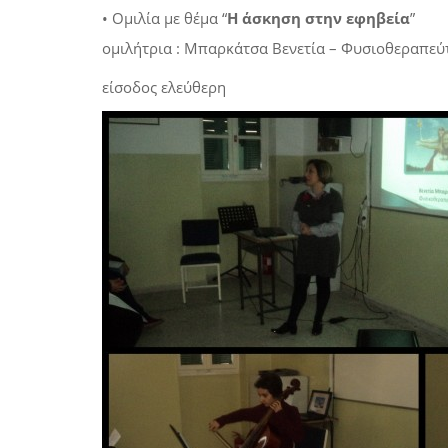
• Ομιλία με θέμα “
Η άσκηση στην εφηβεία
”
ομιλήτρια : Μπαρκάτσα Βενετία – Φυσιοθεραπεύ
είσοδος ελεύθερη