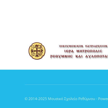
© 2014-2025 Μουσικό Σχολείο Ρεθύμνου - Powe