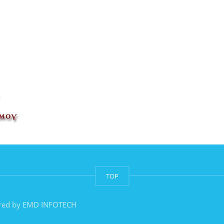
TOP
red by
EMD INFOTECH