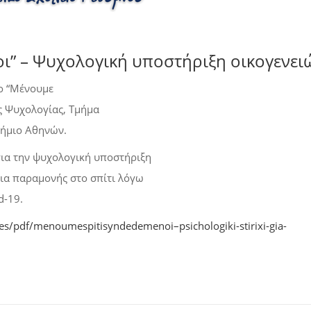
ι” – Ψυχολογική υποστήριξη οικογενει
λο “Μένουμε
ς Ψυχολογίας, Τμήμα
τήμιο Αθηνών.
για την ψυχολογική υποστήριξη
εια παραμονής στο σπίτι λόγω
d-19.
es/pdf/menoumespitisyndedemenoi–psichologiki-stirixi-gia-