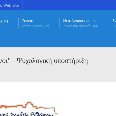
ό Web site
ρχική
Γενικά
Νέα-Ανακοινώσεις
Ε
για το Σχολείο μας
Τα νέα του σχολείου μας
Εν
νοι" - Ψυχολογική υποστήριξη