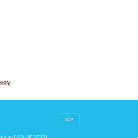
TOP
red by
EMD INFOTECH