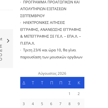
ΠΡΟΓΡΑΜΜΑ ΠΡΟΑΓΩΓΙΚΩΝ ΚΑΙ
ΑΠΟΛΥΤΗΡΙΩΝ ΕΞΕΤΑΣΕΩΝ
ΣΕΠΤΕΜΒΡΙΟΥ
ΗΛΕΚΤΡΟΝΙΚΕΣ ΑΙΤΗΣΕΙΣ
ΕΓΓΡΑΦΗΣ, ΑΝΑΝΕΩΣΗΣ ΕΓΓΡΑΦΗΣ
& ΜΕΤΕΓΓΡΑΦΗΣ ΣΕ ΓΕ.Λ. – ΕΠΑ.Λ. –
xt
Π.ΕΠΑ.Λ.
Σ
Tριτη 23/6 και ώρα 10, θα γίνει
Ι
Ο
παρουσίαση των μουσικών οργάνων
Ο
Αύγουστος 2026
Δ
Τ
Τ
Π
Π
Σ
Κ
1
2
3
4
5
6
7
8
9