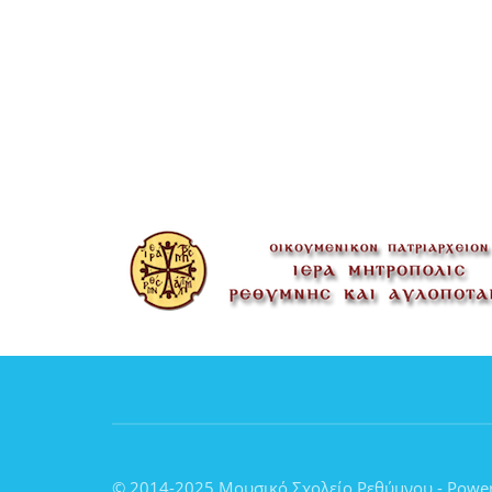
© 2014-2025 Μουσικό Σχολείο Ρεθύμνου - Powe