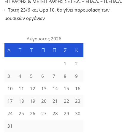
ΕΓΓΡΑΦΗΣ & ΜΕΤΕΓΓΡΑΦΗΣ ΣΕ ΓΕ.Λ. – ΕΠΑ.Λ. – Π.ΕΠΑ.Λ.
Tριτη 23/6 και ώρα 10, θα γίνει παρουσίαση των
μουσικών οργάνων
Αύγουστος 2026
Δ
Τ
Τ
Π
Π
Σ
Κ
1
2
3
4
5
6
7
8
9
10
11
12
13
14
15
16
17
18
19
20
21
22
23
24
25
26
27
28
29
30
31