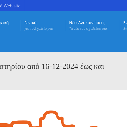
ό Web site
ρχική
Γενικά
Νέα-Ανακοινώσεις
Ε
για το Σχολείο μας
Τα νέα του σχολείου μας
Εν
τηρίου από 16-12-2024 έως και