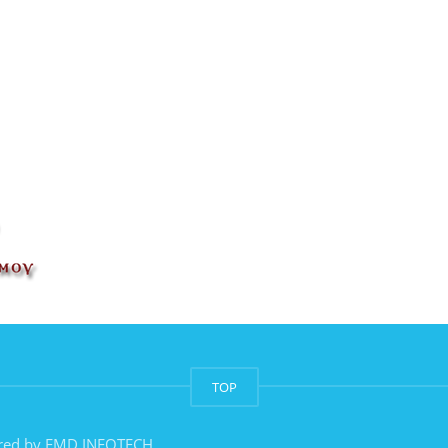
TOP
red by
EMD INFOTECH