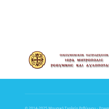
© 2014-2025 Μουσικό Σχολείο Ρεθύμνου - Powe