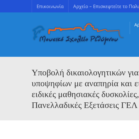
Επικοινωνία
Αρχείο – Επισκεφτείτε το Παλι
Α
Εκθέσεις Εσωτερικής/Εξωτερικής Αξιολόγησης
Χρήσιμοι σύνδεσμοι για γονείς & κηδεμόνες
Υποβολή δικαιολογητικών για
υποψηφίων με αναπηρία και ει
ειδικές μαθησιακές δυσκολίες,
Πανελλαδικές Εξετάσεις ΓΕΛ