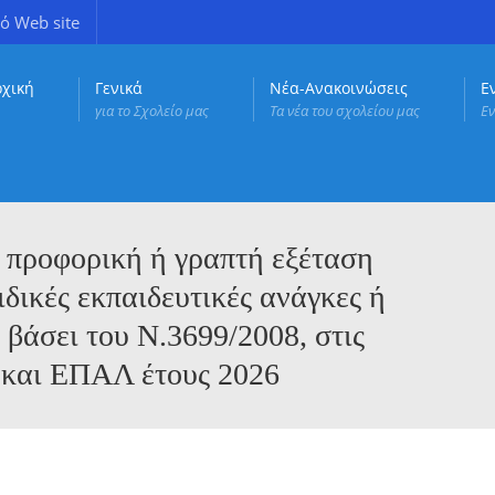
ό Web site
ρχική
Γενικά
Νέα-Ανακοινώσεις
Ε
για το Σχολείο μας
Τα νέα του σχολείου μας
Εν
 προφορική ή γραπτή εξέταση
δικές εκπαιδευτικές ανάγκες ή
 βάσει του Ν.3699/2008, στις
 και ΕΠΑΛ έτους 2026