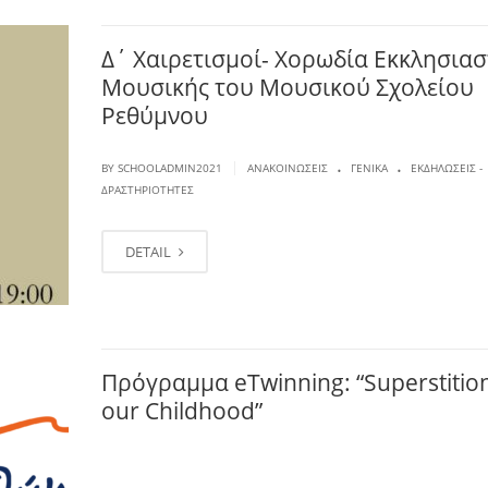
Δ΄ Χαιρετισμοί- Χορωδία Εκκλησιασ
Μουσικής του Μουσικού Σχολείου
Ρεθύμνου
.
.
|
BY SCHOOLADMIN2021
ΑΝΑΚΟΙΝΏΣΕΙΣ
ΓΕΝΙΚΆ
ΕΚΔΗΛΏΣΕΙΣ -
ΔΡΑΣΤΗΡΙΌΤΗΤΕΣ
DETAIL
Πρόγραμμα eTwinning: “Superstition
our Childhood”