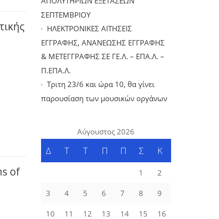
ΑΠΟΛΥΤΗΡΙΩΝ ΕΞΕΤΑΣΕΩΝ
ΣΕΠΤΕΜΒΡΙΟΥ
τικής
ΗΛΕΚΤΡΟΝΙΚΕΣ ΑΙΤΗΣΕΙΣ
ΕΓΓΡΑΦΗΣ, ΑΝΑΝΕΩΣΗΣ ΕΓΓΡΑΦΗΣ
& ΜΕΤΕΓΓΡΑΦΗΣ ΣΕ ΓΕ.Λ. – ΕΠΑ.Λ. –
Π.ΕΠΑ.Λ.
Tριτη 23/6 και ώρα 10, θα γίνει
παρουσίαση των μουσικών οργάνων
Αύγουστος 2026
Δ
Τ
Τ
Π
Π
Σ
Κ
s of
1
2
3
4
5
6
7
8
9
10
11
12
13
14
15
16