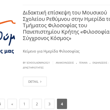
Διδακτική επίσκεψη του Μουσικού
Σχολείου Ρεθύμνου στην Ημερίδα τ
Τμήματος Φιλοσοφίας του
Πανεπιστημίου Κρήτης «Φιλοσοφία
Σύγχρονος Κόσμος»
Κείμενο για Ημερίδα Φιλοσοφίας
.
.
|
BY SCHOOLADMIN2021
ΑΝΑΚΟΙΝΏΣΕΙΣ
ΓΕΝΙΚΆ
ΕΚΔΗΛΏΣΕΙΣ -
ΔΡΑΣΤΗΡΙΌΤΗΤΕΣ
DETAIL
4
«
1
2
3
4