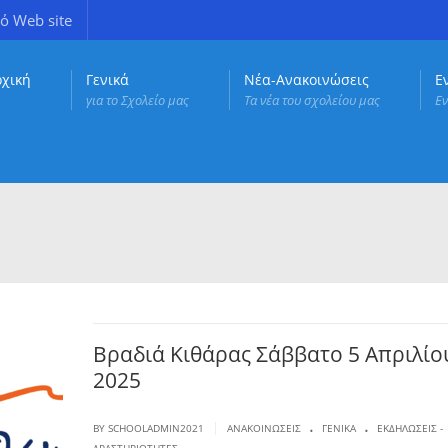
ό Web site
ρχική
Γενικά
Νέα-Ανακοινώσεις
Ε
για το Σχολείο μας
Τα νέα του σχολείου μας
Εν
Βραδιά Κιθάρας Σάββατο 5 Απριλίο
2025
.
.
|
BY SCHOOLADMIN2021
ΑΝΑΚΟΙΝΏΣΕΙΣ
ΓΕΝΙΚΆ
ΕΚΔΗΛΏΣΕΙΣ -