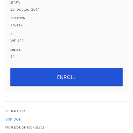
START:
26 Ιουνίου, 2014
DURATION:
1 week
ID:
WP 123
CREDIT:
12
ENROLL
INSTRUCTORS:
John Doe
PROFESSOR OF ECONOMICS