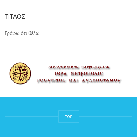
ΤΊΤΛΟΣ
Γράφω ότι θέλω
TOP