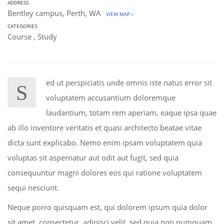
ADDRESS
Bentley campus, Perth, WA
VIEW MAP
CATEGORIES
Course
,
Study
ed ut perspiciatis unde omnis iste natus error sit
S
voluptatem accusantium doloremque
laudantium, totam rem aperiam, eaque ipsa quae
ab illo inventore veritatis et quasi architecto beatae vitae
dicta sunt explicabo. Nemo enim ipsam voluptatem quia
voluptas sit aspernatur aut odit aut fugit, sed quia
consequuntur magni dolores eos qui ratione voluptatem
sequi nesciunt.
Neque porro quisquam est, qui dolorem ipsum quia dolor
sit amet, consectetur, adipisci velit, sed quia non numquam