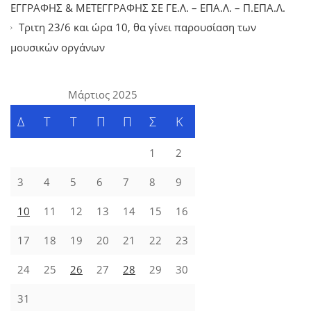
ΕΓΓΡΑΦΗΣ & ΜΕΤΕΓΓΡΑΦΗΣ ΣΕ ΓΕ.Λ. – ΕΠΑ.Λ. – Π.ΕΠΑ.Λ.
Tριτη 23/6 και ώρα 10, θα γίνει παρουσίαση των
μουσικών οργάνων
Μάρτιος 2025
Δ
Τ
Τ
Π
Π
Σ
Κ
1
2
3
4
5
6
7
8
9
10
11
12
13
14
15
16
17
18
19
20
21
22
23
24
25
26
27
28
29
30
31