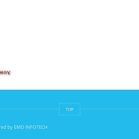
TOP
red by
EMD INFOTECH