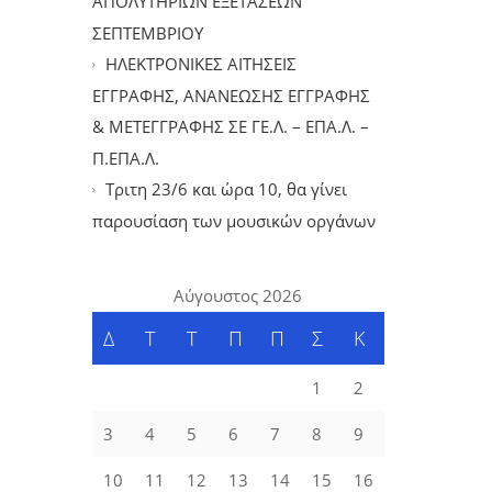
ΑΠΟΛΥΤΗΡΙΩΝ ΕΞΕΤΑΣΕΩΝ
ΣΕΠΤΕΜΒΡΙΟΥ
ΗΛΕΚΤΡΟΝΙΚΕΣ ΑΙΤΗΣΕΙΣ
ΕΓΓΡΑΦΗΣ, ΑΝΑΝΕΩΣΗΣ ΕΓΓΡΑΦΗΣ
& ΜΕΤΕΓΓΡΑΦΗΣ ΣΕ ΓΕ.Λ. – ΕΠΑ.Λ. –
Π.ΕΠΑ.Λ.
Tριτη 23/6 και ώρα 10, θα γίνει
παρουσίαση των μουσικών οργάνων
Αύγουστος 2026
Δ
Τ
Τ
Π
Π
Σ
Κ
1
2
3
4
5
6
7
8
9
10
11
12
13
14
15
16