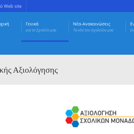
ό Web site
ρχική
Γενικά
Νέα-Ανακοινώσεις
Ε
για το Σχολείο μας
Τα νέα του σχολείου μας
Εν
ικής Αξιολόγησης